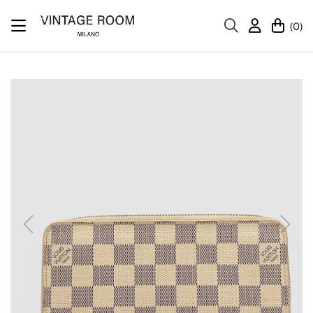
(0)
Casa
Accessori
Louis Vuitton Portafoglio Zippy Damier Azur