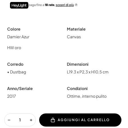
paga fino a
18 rate
,
scopri di più
Colore
Materiale
Damier Azur
Canvas
HW oro
Corredo
Dimensioni
• Dustbag
L19.3 x P2,3 x H10,5 cm
Anno/Seriale
Condizioni
2017
Ottime, interno pulito
AGGIUNGI AL CARRELLO